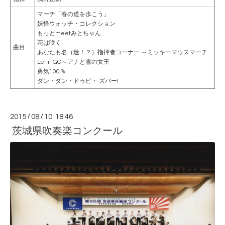
マーチ「春の道を歩こう」
妖怪ウォッチ・コレクション
もっとmeetみとちゃん
花は咲く
曲目
あなたも名（迷！？）指揮者コーナー ～ミッキーマウスマーチ
Let it GO～アナと雪の女王
勇気100％
ダン・ダン・ドゥビ・ ズバー!
2015
/
08
/
10 18:46
茨城県吹奏楽コンクール