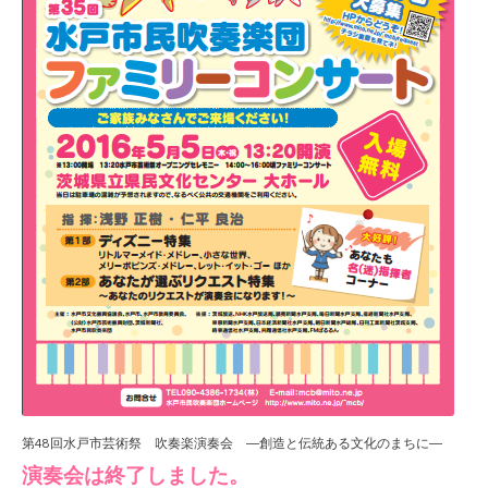
第48回水戸市芸術祭 吹奏楽演奏会 ―創造と伝統ある文化のまちに―
演奏会は終了しました。