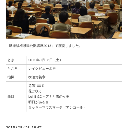
「臓器移植県民公開講座2015」で演奏しました。
とき
2015年9月12日（土）
ところ
レイクビュー水戸
指揮
横須賀義章
勇気100％
花は咲く
曲目
Let it GO～アナと雪の女王
明日があるさ
ミッキーマウスマーチ（アンコール）
2015
/
08
/
23 18:47