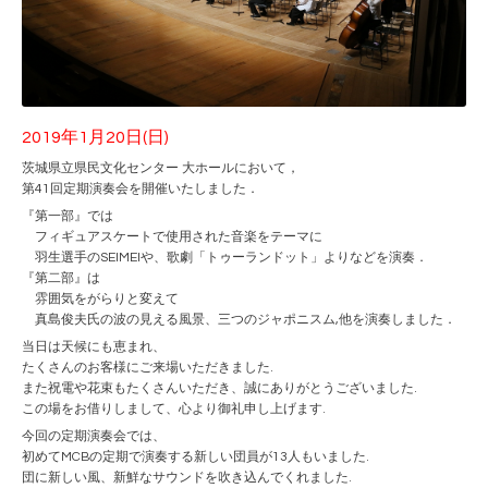
2019年1月20日(日)
茨城県立県民文化センター 大ホールにおいて，
第41回定期演奏会を開催いたしました．
『第一部』では
フィギュアスケートで使用された音楽をテーマに
羽生選手のSEIMEIや、歌劇「トゥーランドット」よりなどを演奏．
『第二部』は
雰囲気をがらりと変えて
真島俊夫氏の波の見える風景、三つのジャポニスム,他を演奏しました．
当日は天候にも恵まれ、
たくさんのお客様にご来場いただきました.
また祝電や花束もたくさんいただき、誠にありがとうございました.
この場をお借りしまして、心より御礼申し上げます.
今回の定期演奏会では、
初めてMCBの定期で演奏する新しい団員が13人もいました.
団に新しい風、新鮮なサウンドを吹き込んでくれました.