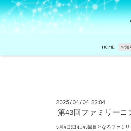
HOME
お知
2025
04
04 22:04
/
/
第43回ファミリー
5月4日(日)に43回目となるファ