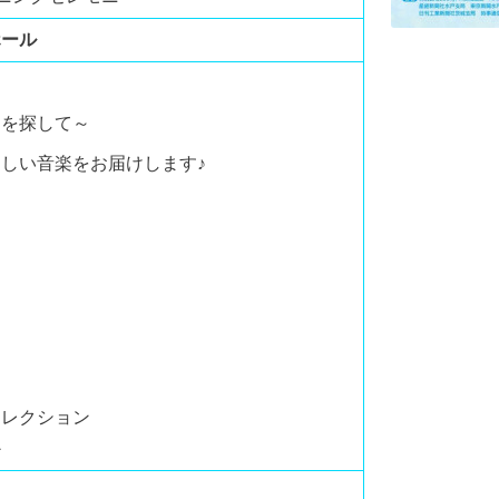
ホール
剣を探して～
しい音楽をお届けします♪
コレクション
か