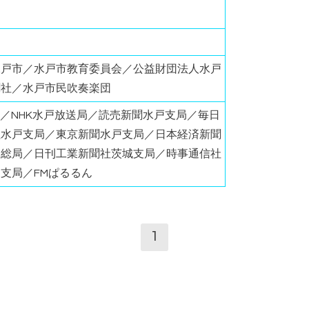
水戸市／水戸市教育委員会／公益財団法人水戸
聞社／水戸市民吹奏楽団
放送／NHK水戸放送局／読売新聞水戸支局／毎日
社水戸支局／東京新聞水戸支局／日本経済新聞
戸総局／日刊工業新聞社茨城支局／時事通信社
支局／FMぱるるん
1