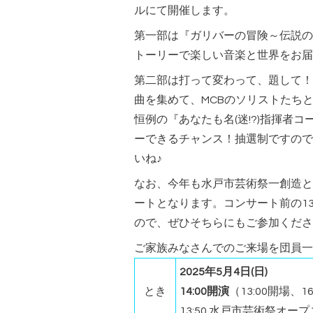
ルにて開催します。
第一部は『ガリバーの冒険～伝説の
トーリーで楽しい音楽と世界をお届
第二部は打って変わって、題して！
曲を集めて、MCBのソリストたち
恒例の『あなたも名(迷!?)指揮者
ーできるチャンス！抽選制ですので
いね♪
なお、今年も水戸市芸術祭一創造と
ートとなります。コンサート前の13
ので、ぜひそちらにもご参加くださ
ご家族みなさんでのご来場を団員一
2025年5月4日(日)
とき
14:00開演
（13:00開場、1
13:50 水戸市芸術祭オ