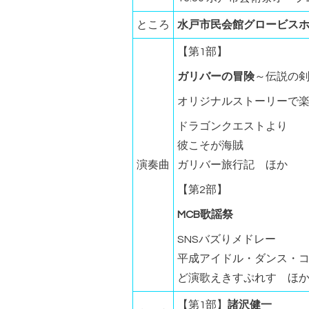
ところ
水戸市民会館グロービス
【第1部】
ガリバーの冒険
～伝説の
オリジナルストーリーで楽
ドラゴンクエストより
彼こそが海賊
演奏曲
ガリバー旅行記 ほか
【第2部】
MCB歌謡祭
SNSバズりメドレー
平成アイドル・ダンス・
ど演歌えきすぷれす ほ
【第1部】
諸沢健一