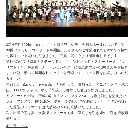
2019年5月19日（日）、ザ・ヒロサワ・シティ会館大ホールにおいて、第
38回ファミリーコンサートを開催。たくさんのご家族連れなど800名を超す
お客様にご来場いただきました。団員一同、心より感謝申し上げます。
第1部のジブリ特集のステージでは、ウィンドバンド・ストーリーズ「とな
りのトトロ」を演奏。ナレーションゲストに朗読家の見澤淑恵さんをお招き
し、物語に沿って展開されるセリフと音楽でトトロの世界をお楽しみいただ
きました。
第2部は「Back to the HEISEI」と銘打って、映画音楽、アニメソング、歌謡
曲、J-POPのジャンルから「平成」に流行した名曲を演奏しました。
アンコールの最後、平成の名曲「マツケンサンバII」は歌と踊りを交えたパ
フォーマンスで、最後はOH「令和」！の掛け声で締めくくり、年号が変わ
った最初のコンサートは大盛況のうちに終演いたしました。
次の出演予定は夏の吹奏楽コンクールです。気持ちを引き締めて引き続き頑
張ります！
ギャラリーへ