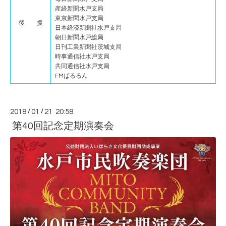
産経新聞水戸支局
東京新聞水戸支局
後 援
日本経済新聞社水戸支局
朝日新聞水戸総局
日刊工業新聞社茨城支局
時事通信社水戸支局
共同通信社水戸支局
FMぱるるん
2018
/
01
/
21 20:58
第40回記念定期演奏会