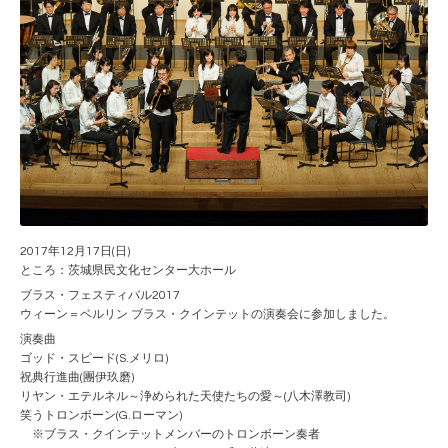
2017年12月17日(日)
ところ：茨城県民文化センター大ホール
ブラス・フェスティバル2017
ウィーン＝ベルリン ブラス・クインテットの演奏会に参加しました。
演奏曲
ゴッド・スピード(S.メリロ)
祝典行進曲(團伊玖磨)
リヤン・エテルネル～浄められた天使たちの愛～(八木澤教司)
笑うトロンボーン(G.ローマン)
※ブラス・クインテットメンバーのトロンボーン奏者