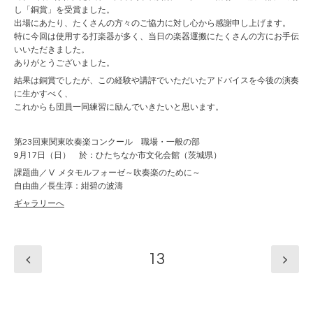
し「銅賞」を受賞ました。
出場にあたり、たくさんの方々のご協力に対し心から感謝申し上げます。
特に今回は使用する打楽器が多く、当日の楽器運搬にたくさんの方にお手伝
いいただきました。
ありがとうございました。
結果は銅賞でしたが、この経験や講評でいただいたアドバイスを今後の演奏
に生かすべく、
これからも団員一同練習に励んでいきたいと思います。
第23回東関東吹奏楽コンクール 職場・一般の部
9月17日（日） 於：ひたちなか市文化会館（茨城県）
課題曲／Ⅴ メタモルフォーゼ～吹奏楽のために～
自由曲／長生淳：紺碧の波濤
ギャラリーへ
13