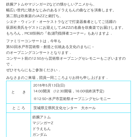
鉄腕アトムやマジンガーZなどの懐かしいアニメから、
幅広い世代に聴きなじみのあるドラえもんの曲などを演奏します。
第二部は吹奏楽のJAZZと銘打ち、
シエナ・ウィンド・オーケストラなどで打楽器奏者としてご活躍の
荻原松美氏をゲストにお迎えしてJAZZの名曲を吹奏楽でお届けします。
もちろん，MCB恒例の『名(迷⁉)指揮者コーナー』もありますよ．
ファミリーコンサートは，今年も
第50回水戸市芸術祭－創造と伝統ある文化のまちに－
のオープニングコンサートとなります．
コンサート前の12:50から芸術祭オープニングセレモニーもございますの
で，
ぜひそちらにもご参加ください．
みなさまのご来場，団員一同こころよりお待ち申し上げます．
2018年5月13日(日)
14:00開演 (12:30開場，16:00頃終演予定)
と き
※12:50~水戸市芸術祭オープニングセレモニー
と こ ろ
茨城県立県民文化センター 大ホール
鉄腕アトム
マジンガーZ
ドラえもん
ガンダム