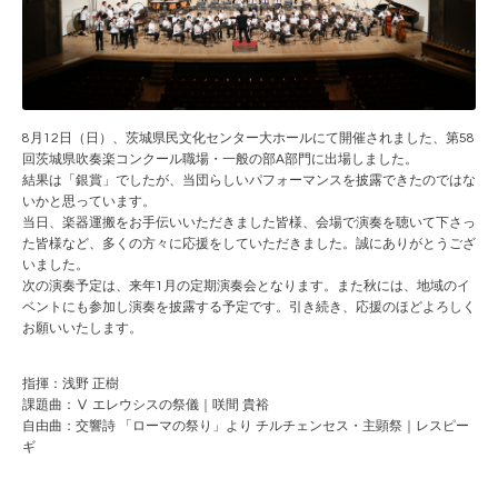
8月12日（日）、茨城県民文化センター大ホールにて開催されました、第58
回茨城県吹奏楽コンクール職場・一般の部A部門に出場しました。
結果は「銀賞」でしたが、当団らしいパフォーマンスを披露できたのではな
いかと思っています。
当日、楽器運搬をお手伝いいただきました皆様、会場で演奏を聴いて下さっ
た皆様など、多くの方々に応援をしていただきました。誠にありがとうござ
いました。
次の演奏予定は、来年1月の定期演奏会となります。また秋には、地域のイ
ベントにも参加し演奏を披露する予定です。引き続き、応援のほどよろしく
お願いいたします。
指揮：浅野 正樹
課題曲：Ⅴ エレウシスの祭儀｜咲間 貴裕
自由曲：交響詩 「ローマの祭り」より チルチェンセス・主顕祭｜レスピー
ギ