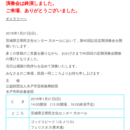
演奏会は終演しました。
ご来場、ありがとうございました。
ギャラリーへ
2018年1月21日(日)，
茨城県立県民文化センター 大ホールにおいて，第40回記念定期演奏会を開
催いたします．
多くの皆様のご支援を賜りながら、おかげさまで40回目の定期演奏会開催
の運びとなりました。
当日は感謝の気持ちを込めて演奏いたします。
みなさまのご来場，団員一同こころよりお待ち申し上げます．
主 催
公益財団法人水戸市芸術振興財団
水戸市民吹奏楽団
2018年1月21日(日)
と き
14:00開演 (13:30開場，16:00終演予定)
と こ ろ
茨城県立県民文化センター 大ホール
ゴッドスピード！(S.メリロ)
フェリスタス(青木進)