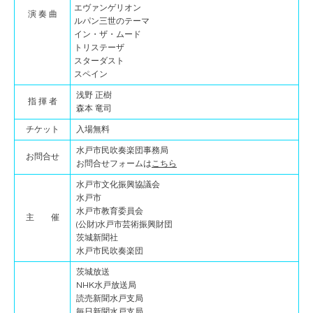
エヴァンゲリオン
演 奏 曲
ルパン三世のテーマ
イン・ザ・ムード
トリステーザ
スターダスト
スペイン
浅野 正樹
指 揮 者
森本 竜司
チケット
入場無料
水戸市民吹奏楽団事務局
お問合せ
お問合せフォームは
こちら
水戸市文化振興協議会
水戸市
水戸市教育委員会
主 催
(公財)水戸市芸術振興財団
茨城新聞社
水戸市民吹奏楽団
茨城放送
NHK水戸放送局
読売新聞水戸支局
毎日新聞水戸支局