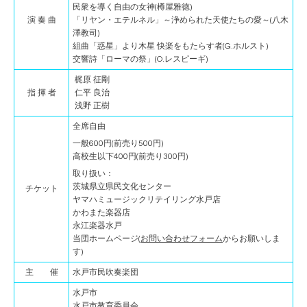
民衆を導く自由の女神(樽屋雅徳)
演 奏 曲
「リヤン・エテルネル」～浄められた天使たちの愛～(八木
澤教司)
組曲「惑星」より木星 快楽をもたらす者(G.ホルスト)
交響詩「ローマの祭」(O.レスピーギ)
梶原 征剛
指 揮 者
仁平 良治
浅野 正樹
全席自由
一般600円(前売り500円)
高校生以下400円(前売り300円)
取り扱い：
茨城県立県民文化センター
チケット
ヤマハミュージックリテイリング水戸店
かわまた楽器店
永江楽器水戸
当団ホームページ(
お問い合わせフォーム
からお願いしま
す)
主 催
水戸市民吹奏楽団
水戸市
水戸市教育委員会