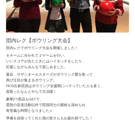
団内レク【ボウリング大会】
団内レクでボウリング大会を開催しました！
６チームに分かれて２ゲームを行い、
いいスコアが出たときにはハイタッチをしたり、
応援しながらみんなで楽しみました。
最近、サザンオールスターズがボウリング愛を歌って
再び注目が集まるボウリング。
MCB古参団員はボウリング全盛期にハマっていた人も多く、
昔取ったなんとやらで大活躍！
豪華(!?)景品もGETで、
普段の音楽活動以外で団員同士の親睦も深められ、
有意義な時間となりました♫
準備を頑張ってくれた係の皆さんもお疲れ様でした！