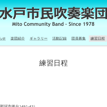
らせ
楽団紹介
ギャラリー
活動記録
団員募集
練習日程
練習日程
那珂市後台1491-43
）