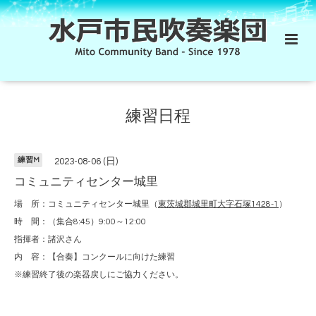
練習日程
練習M
2023-08-06 (日)
コミュニティセンター城里
場 所：コミュニティセンター城里（
東茨城郡城里町大字石塚1428-1
）
時 間：（集合8:45）9:00～12:00
指揮者：諸沢さん
内 容：【合奏】コンクールに向けた練習
※練習終了後の楽器戻しにご協力ください。