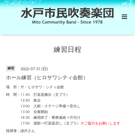
練習日程
練習
2022-07-31 (日)
ホール練習（ヒロサワシティ会館）
場 所：ザ・ヒロサワ・シティ会館
時 間：11:45 打楽器搬出（文プラ）
12:50 集合
13:00 入館・ステージ準備⇒音出し
13:30 合奏開始
16:30 練習終了・事務連絡⇒片付け
17:00 退館⇒打楽器戻し（文プラ）
※ご協力をお願いします
指揮者：諸沢さん