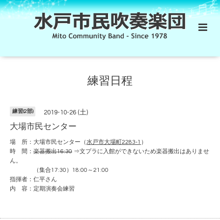
練習日程
練習(2部)
2019-10-26 (土)
大場市民センター
場 所：大場市民センター（
水戸市大場町2283‐1
）
時 間：
楽器搬出16:30
⇒文プラに入館ができないため楽器搬出はありませ
ん。
（集合17:30）18:00～21:00
指揮者：仁平さん
内 容：定期演奏会練習