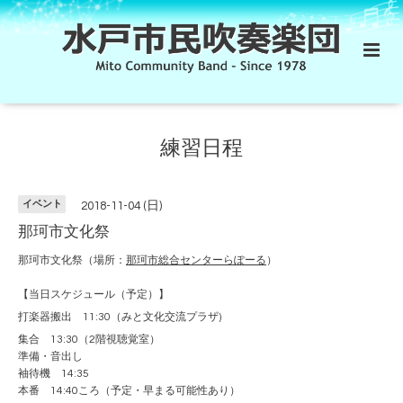
練習日程
イベント
2018-11-04 (日)
那珂市文化祭
那珂市文化祭（場所：
那珂市総合センターらぽーる
）
【当日スケジュール（予定）】
打楽器搬出 11:30（みと文化交流プラザ)
集合 13:30（2階視聴覚室）
準備・音出し
袖待機 14:35
本番 14:40ころ（予定・早まる可能性あり）